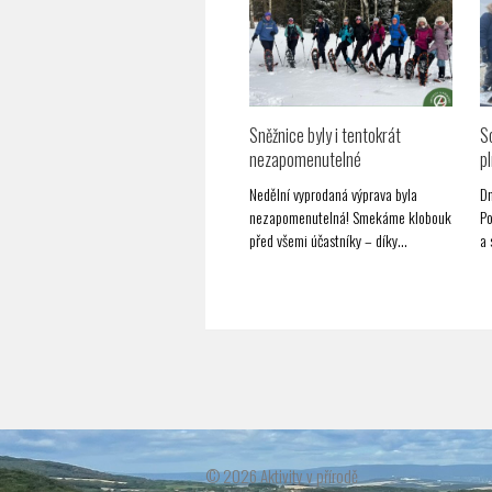
Sněžnice byly i tentokrát
So
nezapomenutelné
p
Nedělní vyprodaná výprava byla
Dn
nezapomenutelná! Smekáme klobouk
Po
před všemi účastníky – díky…
a 
© 2026 Aktivity v přírodě