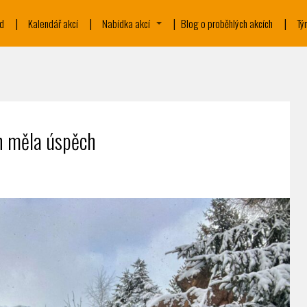
d
Kalendář akcí
Nabídka akcí
Blog o proběhlých akcích
Tý
h měla úspěch