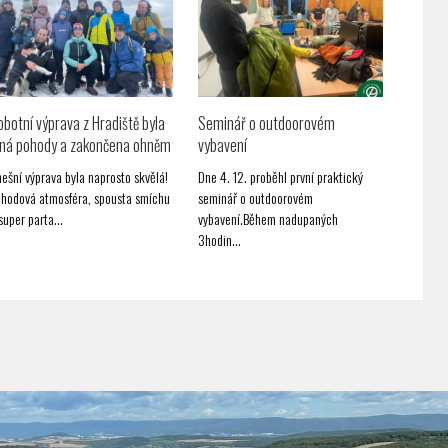
botní výprava z Hradiště byla
Seminář o outdoorovém
lná pohody a zakončena ohněm
vybavení
ešní výprava byla naprosto skvělá!
Dne 4. 12. proběhl první praktický
hodová atmosféra, spousta smíchu
seminář o outdoorovém
super parta…
vybavení.Během nadupaných
3hodin…