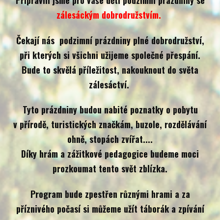
Připravili jsme pro vaše děti podzimní prázdniny se
zálesáckým dobrodružstvím.
Čekají nás podzimní prázdniny plné dobrodružství,
při kterých si všichni užijeme společné přespání.
Bude to skvělá příležitost, nakouknout do světa
zálesáctví.
Tyto prázdniny budou nabité poznatky o pobytu
v přírodě, turistických značkám, buzole, rozdělávání
ohně, stopách zvířat....
Díky hrám a zážitkové pedagogice budeme moci
prozkoumat tento svět zblízka.
Program bude zpestřen různými hrami a za
příznivého počasí si můžeme užít táborák a zpívání