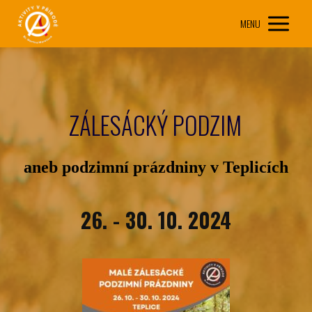
MENU
ZÁLESÁCKÝ PODZIM
aneb podzimní prázdniny v Teplicích
26. - 30. 10. 2024